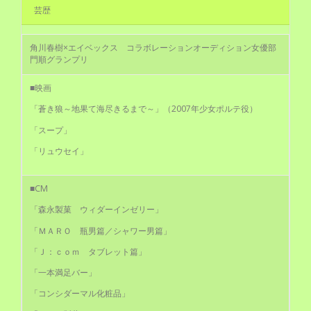
芸歴
角川春樹×エイベックス コラボレーションオーディション女優部
門順グランプリ
■映画
「蒼き狼～地果て海尽きるまで～」（2007年少女ポルテ役）
「スープ」
「リュウセイ」
■CM
「森永製菓 ウィダーインゼリー」
「ＭＡＲＯ 瓶男篇／シャワー男篇」
「Ｊ：ｃｏｍ タブレット篇」
「一本満足バー」
「コンシダーマル化粧品」