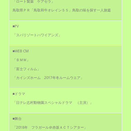
「ロート製薬 ケアセラ」
鳥取県ＰＲ「鳥取和牛オレイン５５」鳥取の味を探す一人旅篇
■PV
「スパリゾートハワイアンズ」
■WEB CM
「ＢＭＷ」
「富士フィルム」
「カインズホーム 2017年冬ルームウエア」
■ドラマ
「日テレ志村動物園スペシャルドラマ （主演）」
■舞台
「2018年 フラガール＠赤坂ＡＣＴシアター」